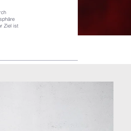
rch
osphäre
 Ziel ist