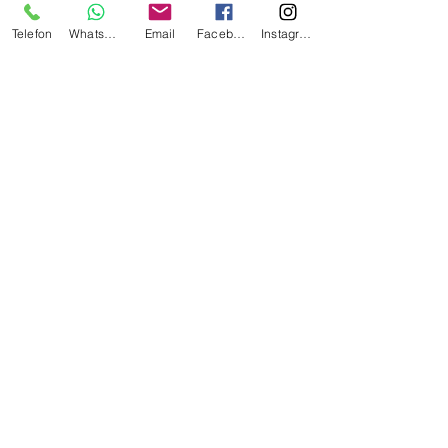
Wellness-Pakete
Telefon
Whatsapp
Email
Facebook
Instagram
Preise & Gutscheine
Zertifikate
Galerie
Kontakt
Impressum
Datenschutz
KONTAKT
Montag – Freitag: 10 – 20 Uhr
Samstag 10 – 17 Uhr
weitere Termine nach Vereinbarung
Tel:
+49 (0) 40 781 025 05
Mobil: +49 (0) 160 368 42 04